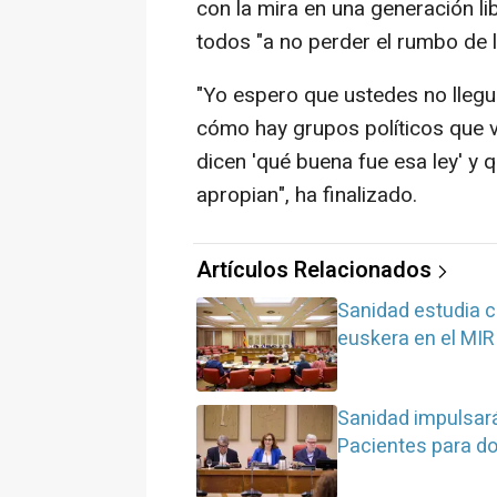
con la mira en una generación l
todos "a no perder el rumbo de la
"Yo espero que ustedes no llegu
cómo hay grupos políticos que v
dicen 'qué buena fue esa ley' y
apropian", ha finalizado.
Artículos Relacionados
Sanidad estudia c
euskera en el MIR 
Sanidad impulsará
Pacientes para do