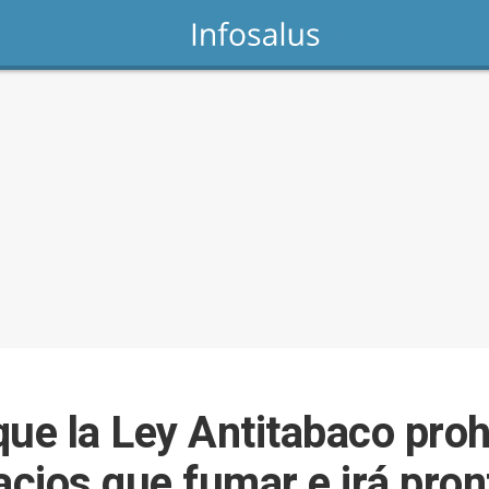
que la Ley Antitabaco proh
cios que fumar e irá pron