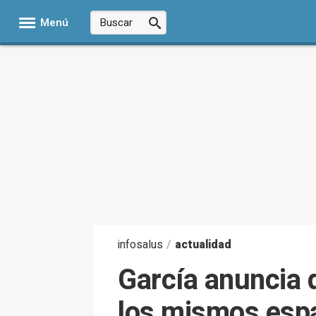
Menú
infosalus
/
actualidad
García anuncia 
los mismos espa