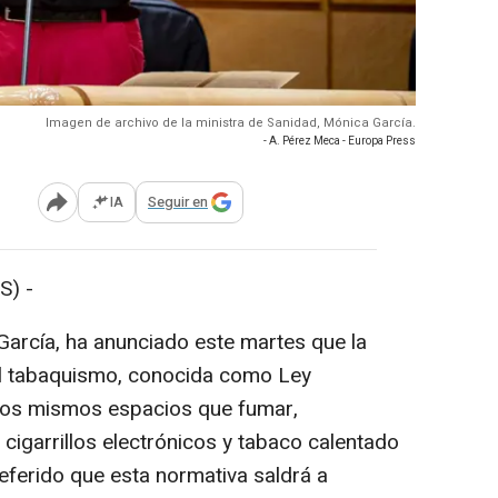
Imagen de archivo de la ministra de Sanidad, Mónica García.
- A. Pérez Meca - Europa Press
IA
Seguir en
Abrir opciones para compartir
S) -
García, ha anunciado este martes que la
el tabaquismo, conocida como Ley
 los mismos espacios que fumar,
 cigarrillos electrónicos y tabaco calentado
 referido que esta normativa saldrá a