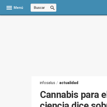
Menú
infosalus
/
actualidad
Cannabis para el
ciencia dice so