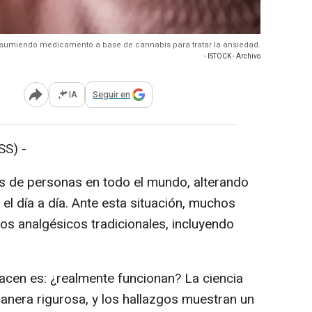
nsumiendo medicamento a base de cannabis para tratar la ansiedad.
- ISTOCK - Archivo
IA
Seguir en
Abrir opciones para compartir
S) -
es de personas en todo el mundo, alterando
 el día a día. Ante esta situación, muchos
los analgésicos tradicionales, incluyendo
acen es: ¿realmente funcionan? La ciencia
nera rigurosa, y los hallazgos muestran un