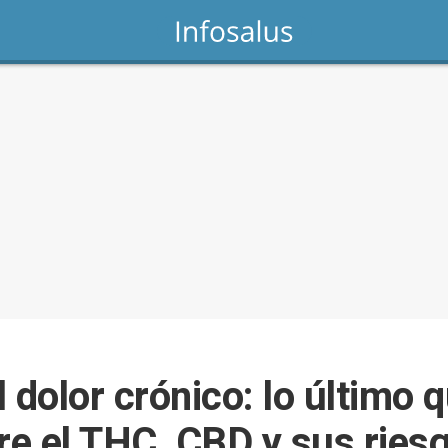
 dolor crónico: lo último q
bre el THC, CBD y sus ries