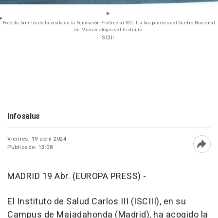
Foto de familia de la visita de la Fundación FioCruz al ISCIII, a las puertas del Centro Nacional
de Microbiología del Instituto.
- ISCIII
Infosalus
Viernes, 19 abril 2024
Publicado: 13:08
Abri
MADRID 19 Abr. (EUROPA PRESS) -
El Instituto de Salud Carlos III (ISCIII), en su
Campus de Majadahonda (Madrid), ha acogido la