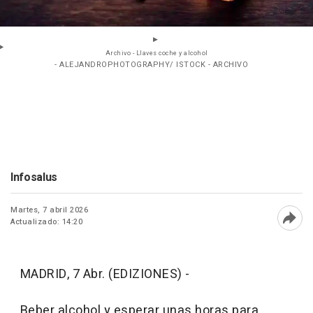
Archivo - Llaves coche y alcohol
- ALEJANDROPHOTOGRAPHY/ ISTOCK - ARCHIVO
Infosalus
Martes, 7 abril 2026
Actualizado: 14:20
Abri
MADRID, 7 Abr. (EDIZIONES) -
Beber alcohol y esperar unas horas para