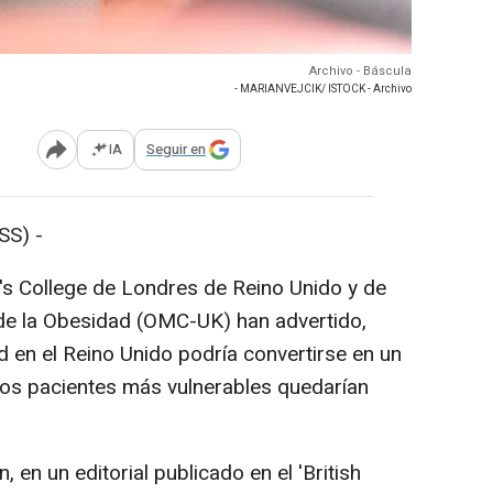
Archivo - Báscula
- MARIANVEJCIK/ ISTOCK - Archivo
IA
Seguir en
Abrir opciones para compartir
S) -
s College de Londres de Reino Unido y de
 de la Obesidad (OMC-UK) han advertido,
d en el Reino Unido podría convertirse en un
los pacientes más vulnerables quedarían
n un editorial publicado en el 'British