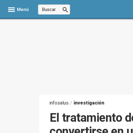
Menú
infosalus
/
investigación
El tratamiento d
convertirse en u