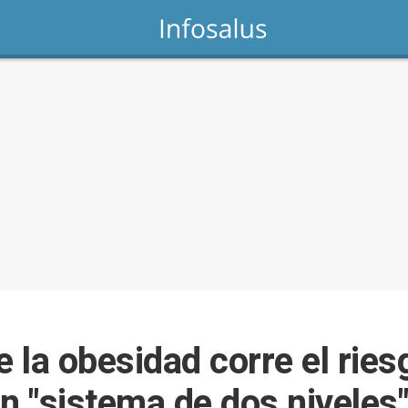
e la obesidad corre el ries
n "sistema de dos niveles"