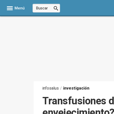
Menú
infosalus
/
investigación
Transfusiones de
envejecimiento