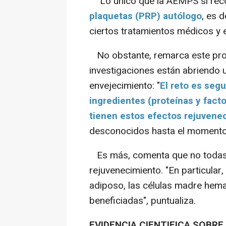
"Lo único que la AEMPS sí reco
plaquetas (PRP) autólogo
, es 
ciertos tratamientos médicos y e
No obstante, remarca este profe
investigaciones están abriendo u
envejecimiento: "
El reto es seg
ingredientes (proteínas y fact
tienen estos efectos rejuvene
desconocidos hasta el momento
Es más, comenta que no todas l
rejuvenecimiento. "En particular
adiposo, las células madre hema
beneficiadas", puntualiza.
EVIDENCIA CIENTIFICA SOBR