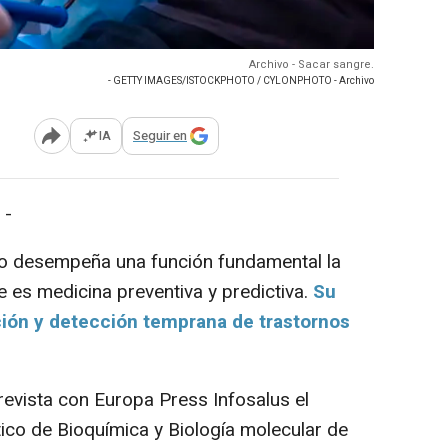
Archivo - Sacar sangre.
- GETTY IMAGES/ISTOCKPHOTO / CYLONPHOTO - Archivo
IA
Seguir en
Abrir opciones para compartir
 -
to desempeña una función fundamental la
 es medicina preventiva y predictiva.
Su
nción y detección temprana de trastornos
evista con Europa Press Infosalus el
tico de Bioquímica y Biología molecular de