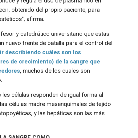
noce y regula el uso de plasma rico en
decir, obtenido del propio paciente, para
stéticos", afirma.
sor y catedrático universitario que estas
n nuevo frente de batalla para el control del
uir describiendo cuáles son los
ores de crecimiento) de la sangre que
cedores
, muchos de los cuales son
.
es células responden de igual forma al
, las células madre mesenquimales de tejido
topoyéticas, y las hepáticas son las más
E LA SANGRE COMO