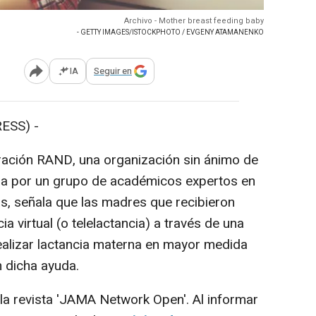
Archivo - Mother breast feeding baby
- GETTY IMAGES/ISTOCKPHOTO / EVGENY ATAMANENKO
IA
Seguir en
Abrir opciones para compartir
ESS) -
ación RAND, una organización sin ánimo de
da por un grupo de académicos expertos en
cas, señala que las madres que recibieron
ia virtual (o telelactancia) a través de una
realizar lactancia materna en mayor medida
n dicha ayuda.
a revista 'JAMA Network Open'. Al informar