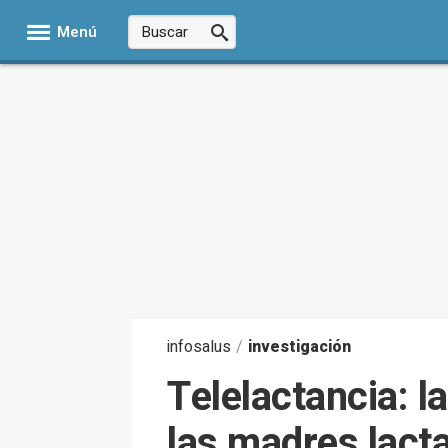
Menú
infosalus
/
investigación
Telelactancia: 
las madres lact