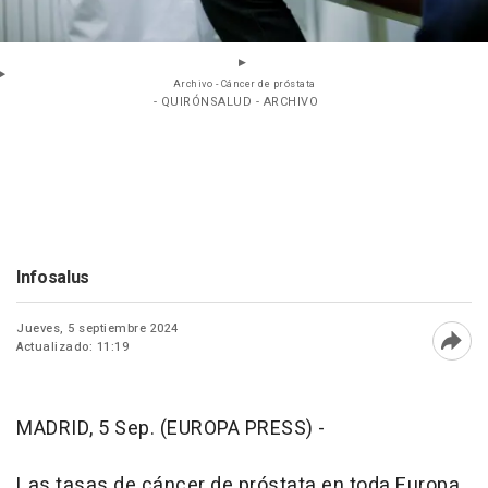
Archivo - Cáncer de próstata
- QUIRÓNSALUD - ARCHIVO
Infosalus
Jueves, 5 septiembre 2024
Actualizado: 11:19
Abri
MADRID, 5 Sep. (EUROPA PRESS) -
Las tasas de cáncer de próstata en toda Europa