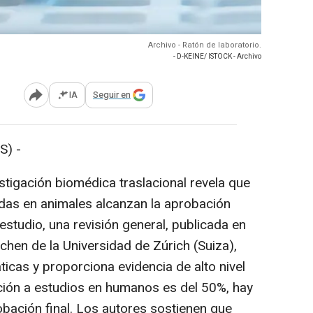
Archivo - Ratón de laboratorio.
- D-KEINE/ ISTOCK - Archivo
IA
Seguir en
Abrir opciones para compartir
S) -
estigación biomédica traslacional revela que
adas en animales alcanzan la aprobación
estudio, una revisión general, publicada en
chen de la Universidad de Zúrich (Suiza),
icas y proporciona evidencia de alto nivel
cción a estudios en humanos es del 50%, hay
obación final. Los autores sostienen que