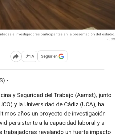
idades e investigadores participantes en la presentación del estudio.
- UCO
IA
Seguir en
Abrir opciones para compartir
) -
ina y Seguridad del Trabajo (Aamst), junto
UCO) y la Universidad de Cádiz (UCA), ha
últimos años un proyecto de investigación
d persistente a la capacidad laboral y al
s trabajadoras revelando un fuerte impacto