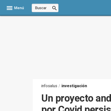
Menú
infosalus
/
investigación
Un proyecto and
por Covid persis