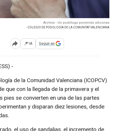
Archivo - Un podólogo poniendo siliconas
- COLEGIO DE PODOLOGÍA DE LA COMUNITAT VALENCIANA
IA
Seguir en
Abrir opciones para compartir
SS) -
odología de la Comunidad Valenciana (ICOPCV)
e que con la llegada de la primavera y el
s pies se convierten en una de las partes
erimentan y disparan diez lesiones, desde
das.
rado, el uso de sandalias, el incremento de