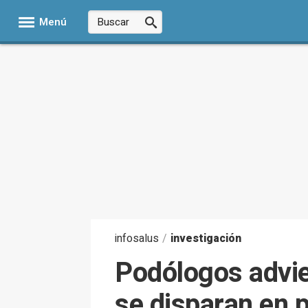
Menú
infosalus
/
investigación
Podólogos advier
se disparan en p