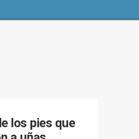
e los pies que
ón a uñas