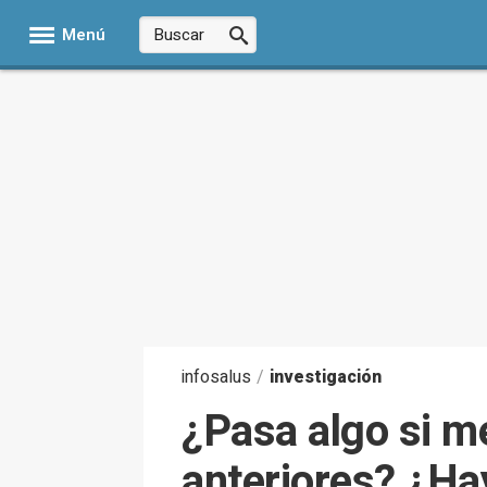
Menú
infosalus
/
investigación
¿Pasa algo si m
anteriores? ¿Ha