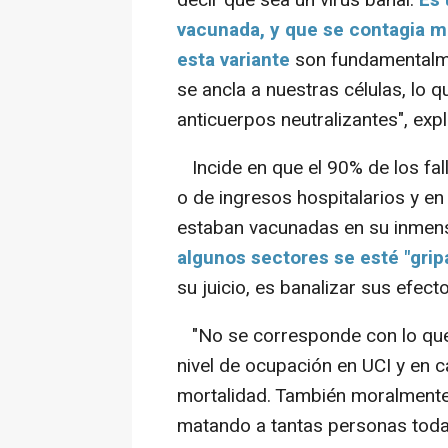
decir que sea un virus banal.
Es 
vacunada, y que se contagia 
esta variante
son fundamentalme
se ancla a nuestras células, lo 
anticuerpos neutralizantes", expl
Incide en que el 90% de los fa
o de ingresos hospitalarios y 
estaban vacunadas en su inmens
algunos sectores se esté "grip
su juicio, es banalizar sus efect
"No se corresponde con lo que 
nivel de ocupación en UCI y en c
mortalidad. También moralmente
matando a tantas personas todaví