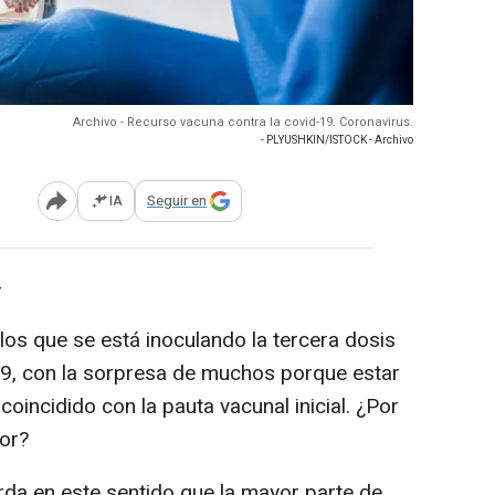
Archivo - Recurso vacuna contra la covid-19. Coronavirus.
- PLYUSHKIN/ISTOCK - Archivo
IA
Seguir en
Abrir opciones para compartir
-
s que se está inoculando la tercera dosis
19, con la sorpresa de muchos porque estar
oincidido con la pauta vacunal inicial. ¿Por
or?
da en este sentido que la mayor parte de