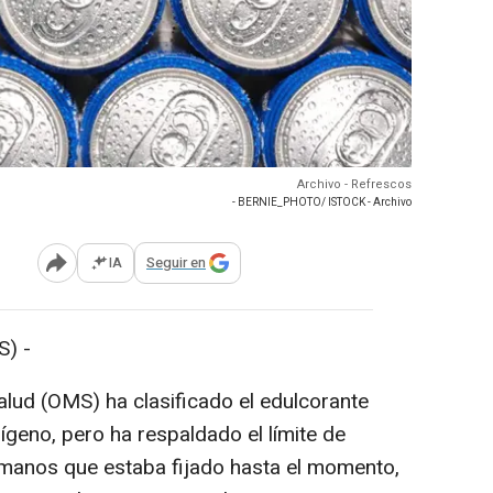
Archivo - Refrescos
- BERNIE_PHOTO/ ISTOCK - Archivo
IA
Seguir en
Abrir opciones para compartir
) -
alud (OMS) ha clasificado el edulcorante
eno, pero ha respaldado el límite de
umanos que estaba fijado hasta el momento,