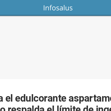
a el edulcorante asparta
 respalda el límite de ing