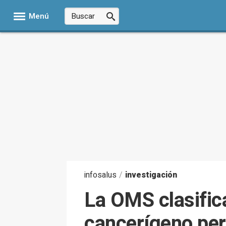
Menú
infosalus
/
investigación
La OMS clasific
cancerígeno pero