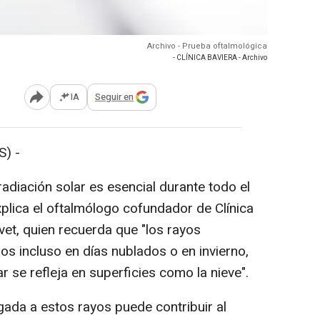
Archivo - Prueba oftalmológica
- CLÍNICA BAVIERA - Archivo
IA
Seguir en
Abrir opciones para compartir
) -
radiación solar es esencial durante todo el
plica el oftalmólogo cofundador de Clínica
vet, quien recuerda que "los rayos
jos incluso en días nublados o en invierno,
r se refleja en superficies como la nieve".
gada a estos rayos puede contribuir al