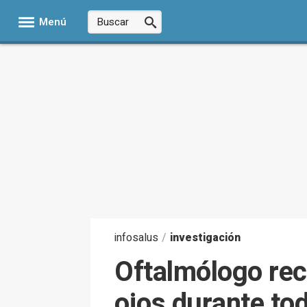
Menú
infosalus
/
investigación
Oftalmólogo rec
ojos durante tod