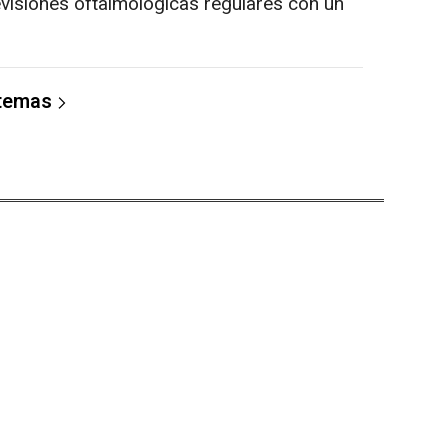
evisiones oftalmológicas regulares con un
 temas