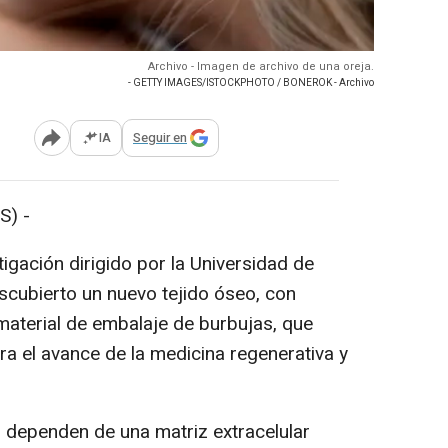
Archivo - Imagen de archivo de una oreja.
- GETTY IMAGES/ISTOCKPHOTO / BONEROK - Archivo
IA
Seguir en
Abrir opciones para compartir
S) -
tigación dirigido por la Universidad de
escubierto un nuevo tejido óseo, con
material de embalaje de burbujas, que
ra el avance de la medicina regenerativa y
s dependen de una matriz extracelular