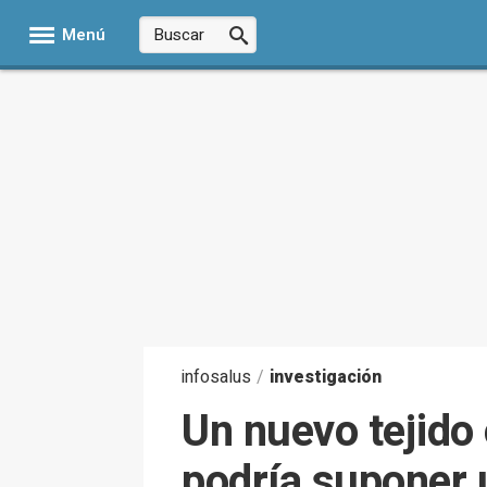
Menú
infosalus
/
investigación
Un nuevo tejido 
podría suponer 