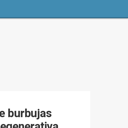
de burbujas
regenerativa