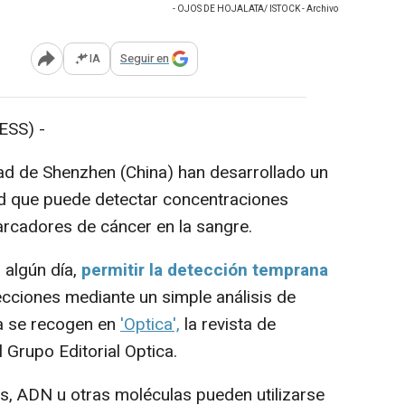
- OJOS DE HOJALATA/ ISTOCK - Archivo
IA
Seguir en
Abrir opciones para compartir
SS) -
ad de Shenzhen (China) han desarrollado un
dad que puede detectar concentraciones
cadores de cáncer en la sangre.
, algún día,
permitir la detección temprana
ecciones mediante un simple análisis de
ma se recogen en
'Optica',
la revista de
 Grupo Editorial Optica.
 ADN u otras moléculas pueden utilizarse