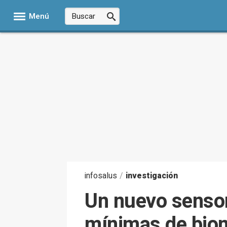
Menú
infosalus
/
investigación
Un nuevo sensor
mínimas de bio