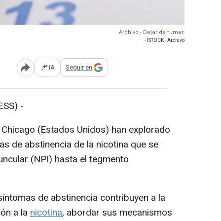
Archivo - Dejar de fumar.
- ISTOCK - Archivo
IA
Seguir en
Abrir opciones para compartir
SS) -
 Chicago (Estados Unidos) han explorado
as de abstinencia de la nicotina que se
uncular (NPI) hasta el tegmento
ntomas de abstinencia contribuyen a la
ión a la
nicotina
, abordar sus mecanismos