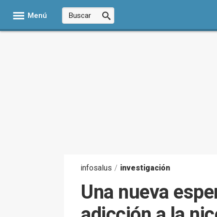
Menú
infosalus
/
investigación
Una nueva esper
adicción a la nic