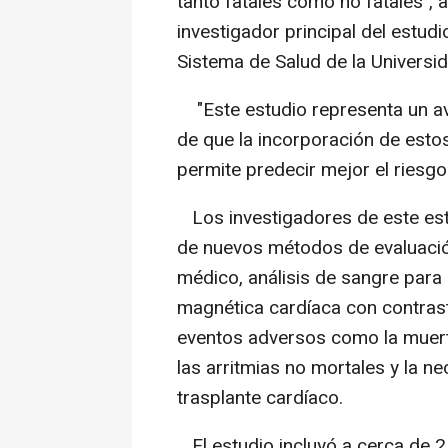
tanto fatales como no fatales", 
investigador principal del estud
Sistema de Salud de la Universid
"Este estudio representa un av
de que la incorporación de esto
permite predecir mejor el riesg
Los investigadores de este estu
de nuevos métodos de evaluación
médico, análisis de sangre para
magnética cardíaca con contrast
eventos adversos como la muerte 
las arritmias no mortales y la n
trasplante cardíaco.
El estudio incluyó a cerca de 2