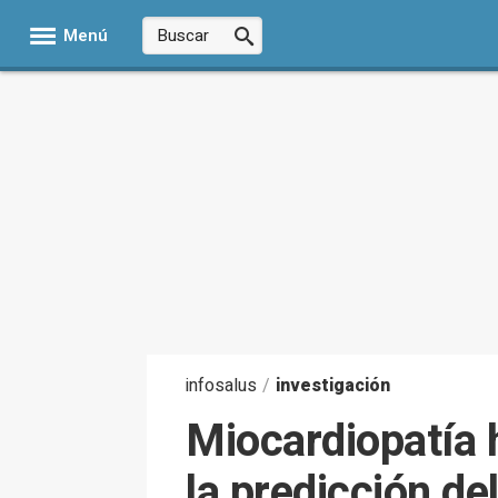
Menú
infosalus
/
investigación
Miocardiopatía 
la predicción d