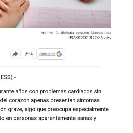
Archivo - Cardiología, corazón. Marcapasos
- PEAKSTOCK/ ISTOCK - Archivo
IA
Seguir en
Abrir opciones para compartir
ESS) -
ante años con problemas cardíacos sin
 del corazón apenas presentan síntomas
ión grave, algo que preocupa especialmente
acto en personas aparentemente sanas y