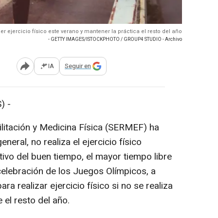
 ejercicio físico este verano y mantener la práctica el resto del año
- GETTY IMAGES/ISTOCKPHOTO / GROUP4 STUDIO - Archivo
IA
Seguir en
Abrir opciones para compartir
) -
litación y Medicina Física (SERMEF) ha
neral, no realiza el ejercicio físico
ivo del buen tiempo, el mayor tiempo libre
celebración de los Juegos Olímpicos, a
a realizar ejercicio físico si no se realiza
 el resto del año.