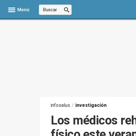
Menú
infosalus
/
investigación
Los médicos reh
físico este vera