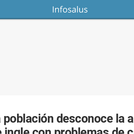
a población desconoce la a
 e ingle con problemas de 