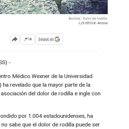
Archivo - Dolor de rodilla.
- LZF/ISTOCK - Archivo
IA
Seguir en
Abrir opciones para compartir
S) -
entro Médico Wexner de la Universidad
) ha revelado que la mayor parte de la
asociación del dolor de rodilla e ingle con
spondido por 1.004 estadounidenses, ha
no sabe que el dolor de rodilla puede ser