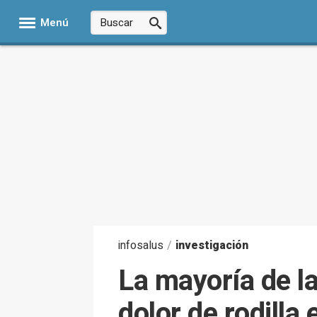
Menú
infosalus
/
investigación
La mayoría de l
dolor de rodilla