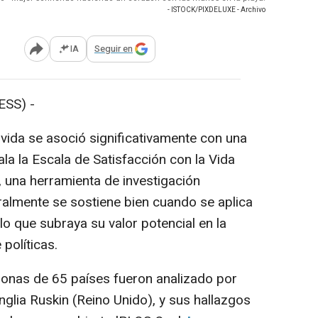
- ISTOCK/PIXDELUXE - Archivo
IA
Seguir en
Abrir opciones para compartir
SS) -
ida se asoció significativamente con una
la la Escala de Satisfacción con la Vida
, una herramienta de investigación
ralmente se sostiene bien cuando se aplica
o que subraya su valor potencial en la
 políticas.
nas de 65 países fueron analizado por
glia Ruskin (Reino Unido), y sus hallazgos