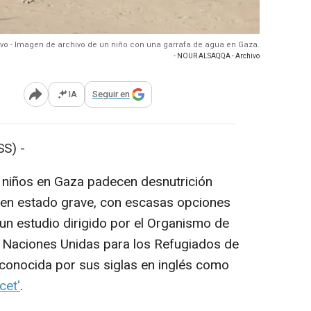
ivo - Imagen de archivo de un niño con una garrafa de agua en Gaza.
- NOUR ALSAQQA - Archivo
IA
Seguir en
Abrir opciones para compartir
S) -
iños en Gaza padecen desnutrición
 en estado grave, con escasas opciones
un estudio dirigido por el Organismo de
s Naciones Unidas para los Refugiados de
 conocida por sus siglas en inglés como
cet'
.