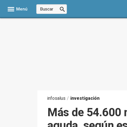
Menú
infosalus
/
investigación
Más de 54.600 n
aguda, según es