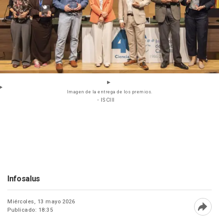
Imagen de la entrega de los premios.
- ISCIII
Infosalus
Miércoles, 13 mayo 2026
Publicado: 18:35
Abri