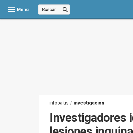
Menú
infosalus
/
investigación
Investigadores 
lesiones inguina