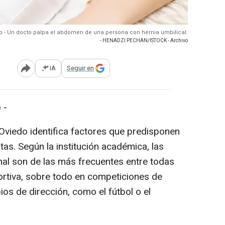
o - Un docto palpa el abdomen de una persona con hernia umbilical.
- HENADZI PECHAN/ISTOCK - Archivo
IA
Seguir en
Abrir opciones para compartir
 -
 Oviedo identifica factores que predisponen
tas. Según la institución académica, las
nal son de las más frecuentes entre todas
portiva, sobre todo en competiciones de
s de dirección, como el fútbol o el