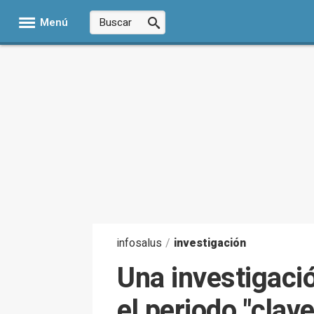
Menú
infosalus
/
investigación
Una investigaci
el periodo "clav