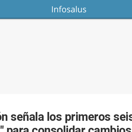
ón señala los primeros s
e" para consolidar cambios