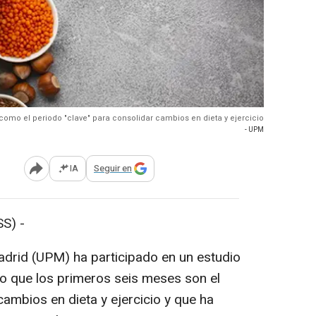
como el periodo "clave" para consolidar cambios en dieta y ejercicio
- UPM
IA
Seguir en
Abrir opciones para compartir
S) -
adrid (UPM) ha participado en un estudio
o que los primeros seis meses son el
cambios en dieta y ejercicio y que ha