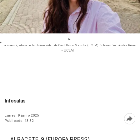
La investigadora de la Universidad de Castilla-La Mancha (UCLM) Dolores Fernández Pérez.
- UCLM
Infosalus
Lunes, 9 junio 2025
Publicado: 13:32
Abri
ALBACETE, 9 (EUROPA PRESS)