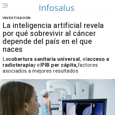
INVESTIGACIÓN
La inteligencia artificial revela
por qué sobrevivir al cáncer
depende del país en el que
naces
La
cobertura sanitaria universal
, el
acceso a
radioterapia
y el
PIB per cápita,
factores
asociados a mejores resultados