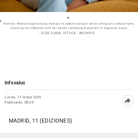
Archivo - Woman experiencing stomach or abdominal pain while sitting on a sofa at home,
clutching her abdomen with her hands, indicating discomfort or digestive issues
- IGOR SUKA/ ISTOCK - ARCHIVO
Infosalus
Lunes, 11 mayo 2026
Publicado: 08:29
Abri
MADRID, 11 (EDIZIONES)