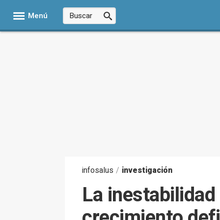
Menú
infosalus
/
investigación
La inestabilidad
crecimiento defi