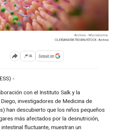
Archivo - Microbioma.
- OLEKSANDRA TROIAN/ISTOCK - Archivo
IA
Seguir en
Abrir opciones para compartir
SS) -
oración con el Instituto Salk y la
n Diego, investigadores de Medicina de
) han descubierto que los niños pequeños
ugares más afectados por la desnutrición,
ntestinal fluctuante, muestran un