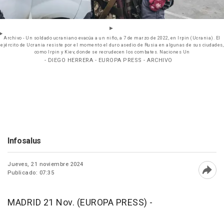
Archivo - Un soldado ucraniano evacúa a un niño, a 7 de marzo de 2022, en Irpin (Ucrania). El
ejército de Ucrania resiste por el momento el duro asedio de Rusia en algunas de sus ciudades,
como Irpin y Kiev, donde se recrudecen los combates. Naciones Un
- DIEGO HERRERA - EUROPA PRESS - ARCHIVO
Infosalus
Jueves, 21 noviembre 2024
Publicado: 07:35
Abri
MADRID 21 Nov. (EUROPA PRESS) -