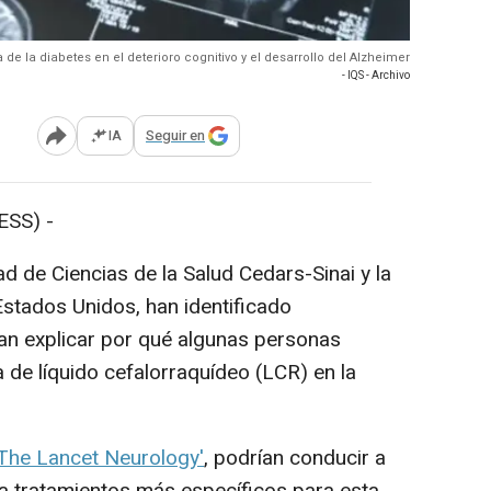
de la diabetes en el deterioro cognitivo y el desarrollo del Alzheimer
- IQS - Archivo
IA
Seguir en
Abrir opciones para compartir
SS) -
d de Ciencias de la Salud Cedars-Sinai y la
stados Unidos, han identificado
an explicar por qué algunas personas
 de líquido cefalorraquídeo (LCR) en la
'The Lancet Neurology'
, podrían conducir a
a tratamientos más específicos para esta