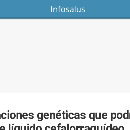
aciones genéticas que podr
e líquido cefalorraquídeo