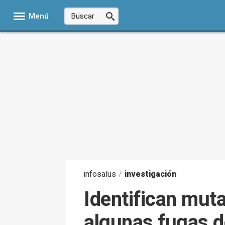
Menú
infosalus
/
investigación
Identifican mut
algunas fugas d