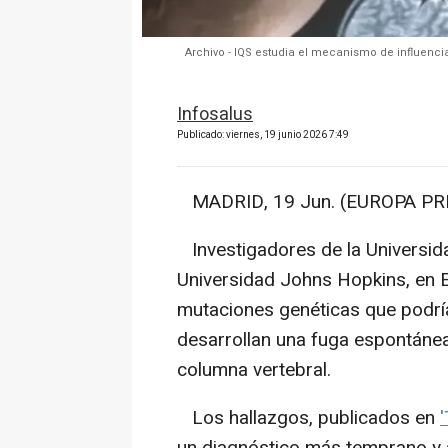
Archivo - IQS estudia el mecanismo de influencia 
Infosalus
Publicado: viernes, 19 junio 2026 7:49
MADRID, 19 Jun. (EUROPA PRE
Investigadores de la Universida
Universidad Johns Hopkins, en E
mutaciones genéticas que podrí
desarrollan una fuga espontánea
columna vertebral.
Los hallazgos, publicados en
un diagnóstico más temprano y 