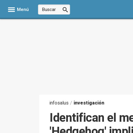
Menú
infosalus
/
investigación
Identifican el m
'Hedgehog' impl