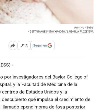
Archivo - Bebé
- GETTY IMAGES/ISTOCKPHOTO / LIUDMILA FADZEYEVA
IA
Seguir en
Abrir opciones para compartir
ESS) -
o por investigadores del Baylor College of
pital, y la Facultad de Medicina de la
s centros de Estados Unidos y la
 descubierto qué impulsa el crecimiento de
tal llamado ependimoma de fosa posterior