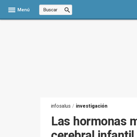
Menú
infosalus
/
investigación
Las hormonas ma
cerebral infantil