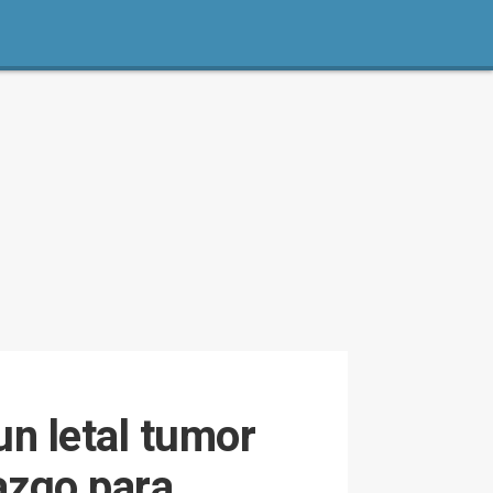
n letal tumor
lazgo para