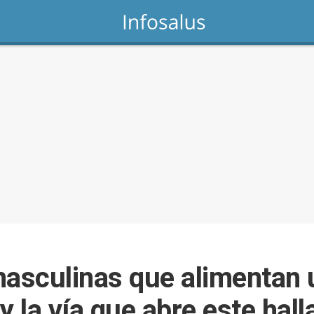
sculinas que alimentan u
 y la vía que abre este hal