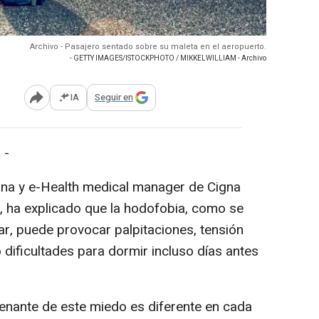
Archivo - Pasajero sentado sobre su maleta en el aeropuerto.
- GETTY IMAGES/ISTOCKPHOTO / MIKKELWILLIAM - Archivo
IA
Seguir en
Abrir opciones para compartir
 -
erna y e-Health medical manager de Cigna
a, ha explicado que la hodofobia, como se
jar, puede provocar palpitaciones, tensión
 dificultades para dormir incluso días antes
enante de este miedo es diferente en cada