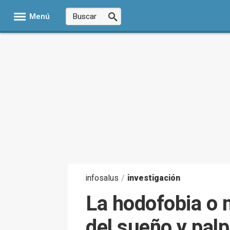
Menú
infosalus
/
investigación
La hodofobia o 
del sueño y palp