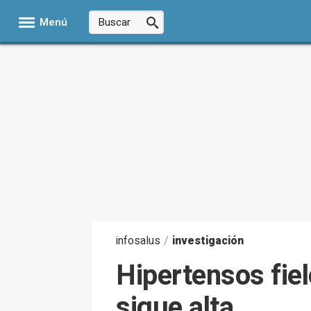
Menú
infosalus
/
investigación
Hipertensos fiele
sigue alta