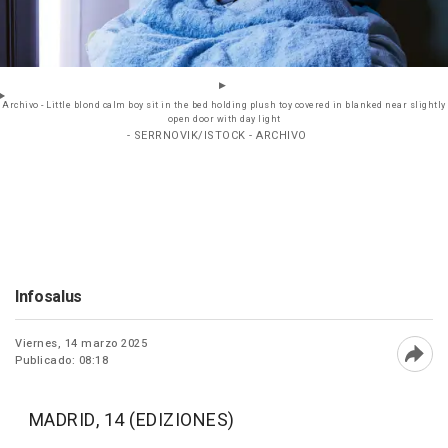
Archivo - Little blond calm boy sit in the bed holding plush toy covered in blanked near slightly
open door with day light
- SERRNOVIK/ISTOCK - ARCHIVO
Infosalus
Viernes, 14 marzo 2025
Publicado: 08:18
Abri
MADRID, 14 (EDIZIONES)