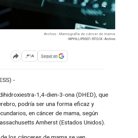
Archivo - Mamografía de cáncer de mama
- MPHILLIPS007/ ISTOCK - Archivo
IA
Seguir en
Abrir opciones para compartir
SS) -
hidroxiestra-1,4-dien-3-ona (DHED), que
erebro, podría ser una forma eficaz y
secundarios, en cáncer de mama, según
Massachusetts Amherst (Estados Unidos).
de los cánceres de mama se ven