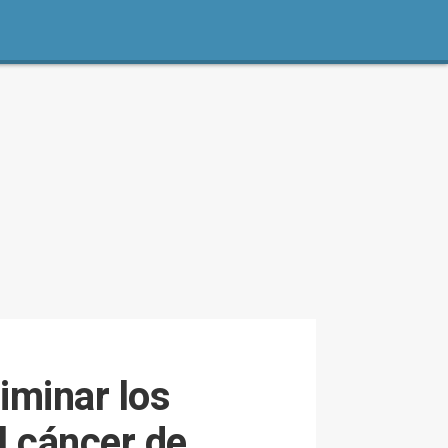
iminar los
l cáncer de