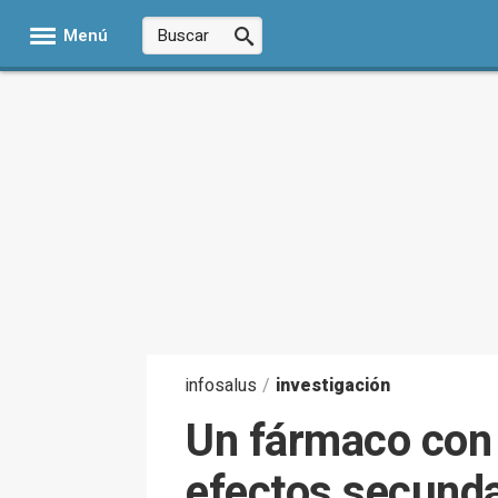
Menú
infosalus
/
investigación
Un fármaco con 
efectos secundar