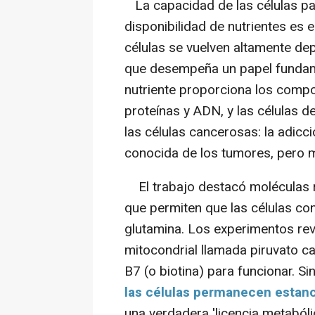
La capacidad de las células par
disponibilidad de nutrientes es 
células se vuelven altamente de
que desempeña un papel fundame
nutriente proporciona los compo
proteínas y ADN, y las células de
las células cancerosas: la adicci
conocida de los tumores, pero 
El trabajo destacó moléculas ric
que permiten que las células co
glutamina. Los experimentos rev
mitocondrial llamada piruvato ca
B7 (o biotina) para funcionar. Si
las células permanecen estan
una verdadera 'licencia metabólic