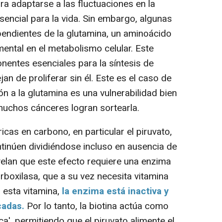
a adaptarse a las fluctuaciones en la
esencial para la vida. Sin embargo, algunas
pendientes de la glutamina, un aminoácido
ntal en el metabolismo celular. Este
nentes esenciales para la síntesis de
jan de proliferar sin él. Este es el caso de
ón a la glutamina es una vulnerabilidad bien
muchos cánceres logran sortearla.
as en carbono, en particular el piruvato,
ntinúen dividiéndose incluso en ausencia de
elan que este efecto requiere una enzima
rboxilasa, que a su vez necesita vitamina
n esta vitamina,
la enzima está inactiva y
cadas.
Por lo tanto, la biotina actúa como
a', permitiendo que el piruvato alimente el