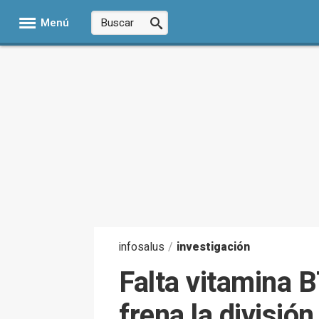
Menú
infosalus
/
investigación
Falta vitamina B
frena la divisió