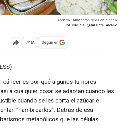
Archivo - Alimentos ricos en biotina
- ISTOCK/ PIOTR_MALCZYK - Archivo
IA
Seguir en
Abrir opciones para compartir
SS) -
n cáncer es por qué algunos tumores
asi a cualquier cosa: se adaptan cuando les
stible cuando se les corta el azúcar e
ntentan “hambrearlos”. Detrás de esa
abarismos metabólicos que las células