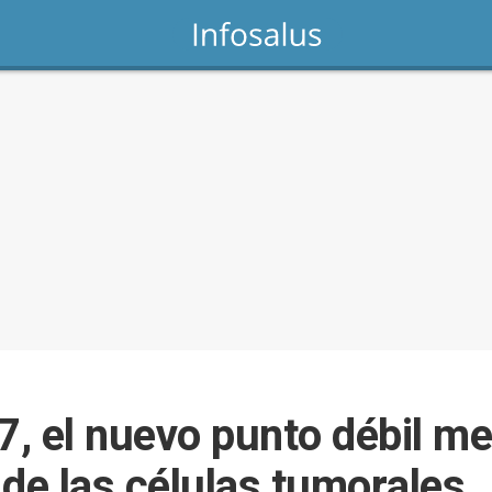
7, el nuevo punto débil m
n de las células tumorales