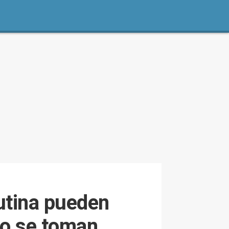
rutina pueden
no se toman