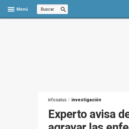
Menú
infosalus
/
investigación
Experto avisa d
agravar las enf