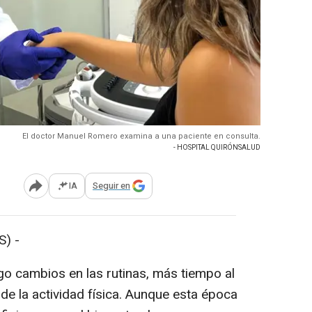
El doctor Manuel Romero examina a una paciente en consulta.
- HOSPITAL QUIRÓNSALUD
IA
Seguir en
Abrir opciones para compartir
) -
go cambios en las rutinas, más tiempo al
o de la actividad física. Aunque esta época