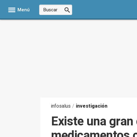
Menú
infosalus
/
investigación
Existe una gran 
medicamentos c