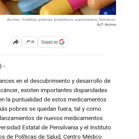
Archivo - Pástillas, píldoras, probióticos, suplementos, fármacos.
- AJT - Archivo
IA
Seguir en
Abrir opciones para compartir
 -
ances en el descubrimiento y desarrollo de
cáncer, existen importantes disparidades
 en la puntualidad de estos medicamentos
más pobres se quedan fuera, tal y como
os lanzamientos de nuevos medicamentos
rsidad Estatal de Pensilvania y el Instituto
ios de Políticas de Salud, Centro Médico