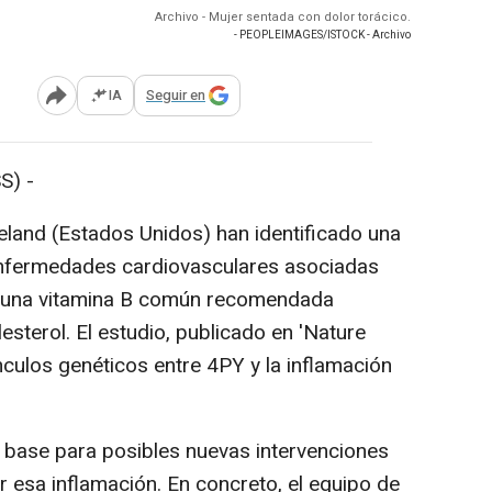
Archivo - Mujer sentada con dolor torácico.
- PEOPLEIMAGES/ISTOCK - Archivo
IA
Seguir en
Abrir opciones para compartir
S) -
veland (Estados Unidos) han identificado una
 enfermedades cardiovasculares asociadas
a, una vitamina B común recomendada
esterol. El estudio, publicado en 'Nature
ínculos genéticos entre 4PY y la inflamación
 base para posibles nuevas intervenciones
ir esa inflamación. En concreto, el equipo de