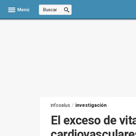
Menú
infosalus
/
investigación
El exceso de vi
cardiovasculare