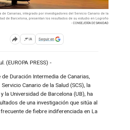
 de Canarias, integrado por investigadores del Servicio Canario de la
idad de Barcelona, presentan los resultados de su estudio en Logroño
- CONSEJERÍA DE SANIDAD
IA
Seguir en
Abrir opciones para compartir
l. (EUROPA PRESS) -
e de Duración Intermedia de Canarias,
Servicio Canario de la Salud (SCS), la
y la Universidad de Barcelona (UB), ha
ltados de una investigación que sitúa al
frecuente de fiebre indiferenciada en La