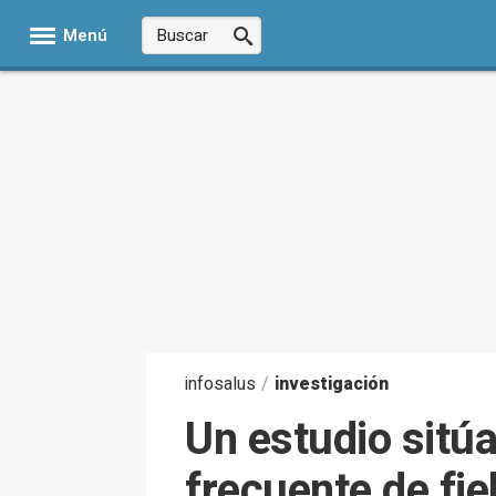
Menú
infosalus
/
investigación
Un estudio sitú
frecuente de fie