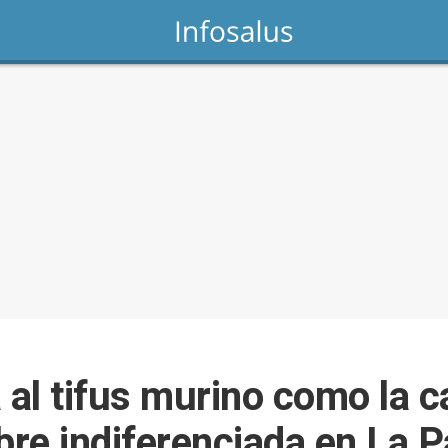
a al tifus murino como la 
bre indiferenciada en La P