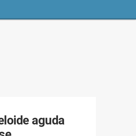
eloide aguda
rse