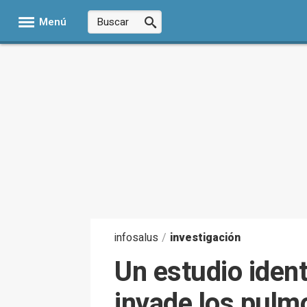
Menú
infosalus
/
investigación
Un estudio iden
invade los pulm