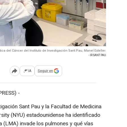
ica del Cáncer del Instituto de Investigación Sant Pau, Manel Esteller.
- IR SANT PAU
IA
Seguir en
Abrir opciones para compartir
PRESS) -
stigación Sant Pau y la Facultad de Medicina
sity (NYU) estadounidense ha identificado
a (LMA) invade los pulmones y qué vías