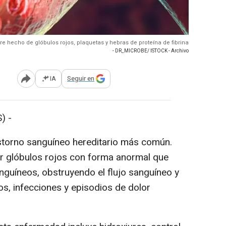
re hecho de glóbulos rojos, plaquetas y hebras de proteína de fibrina
- DR_MICROBE/ ISTOCK - Archivo
IA
Seguir en
Abrir opciones para compartir
) -
storno sanguíneo hereditario más común.
or glóbulos rojos con forma anormal que
nguíneos, obstruyendo el flujo sanguíneo y
s, infecciones y episodios de dolor