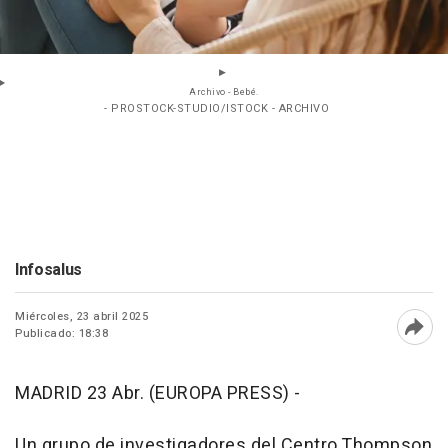
Archivo - Bebé.
- PROSTOCK-STUDIO/ISTOCK - ARCHIVO
Infosalus
Miércoles, 23 abril 2025
Publicado: 18:38
Abri
MADRID 23 Abr. (EUROPA PRESS) -
Un grupo de investigadores del Centro Thompson