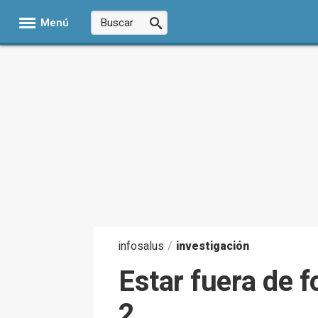
Menú
infosalus
/
investigación
Estar fuera de f
2