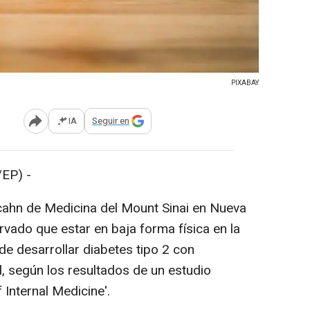
PIXABAY
IA
Seguir en
Abrir opciones para compartir
EP) -
cahn de Medicina del Mount Sinai en Nueva
vado que estar en baja forma física en la
de desarrollar diabetes tipo 2 con
, según los resultados de un estudio
 Internal Medicine'.