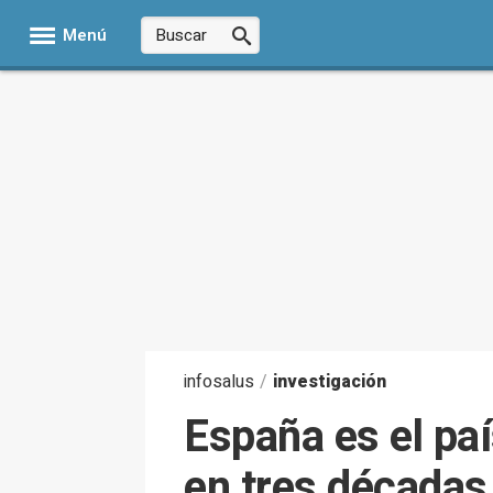
Menú
infosalus
/
investigación
España es el pa
en tres décadas