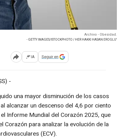
Archivo - Obesidad.
- GETTY IMAGES/ISTOCKPHOTO / HER HAKKI HASAN EROGLU'
IA
Seguir en
Abrir opciones para compartir
S) -
guido una mayor disminución de los casos
al alcanzar un descenso del 4,6 por ciento
 el Informe Mundial del Corazón 2025, que
l Corazón para analizar la evolución de la
rdiovasculares (ECV).