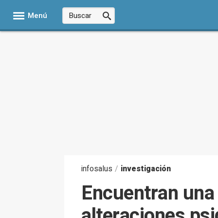
Menú
infosalus
/
investigación
Encuentran una 
alteraciones ps