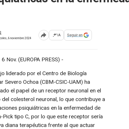
s
IA
Seguir en
Abrir opciones para compartir
rcoles, 6 noviembre 2024
6 Nov. (EUROPA PRESS) -
jo liderado por el Centro de Biología
ar Severo Ochoa (CBM-CSIC-UAM) ha
do el papel de un receptor neuronal en el
del colesterol neuronal, lo que contribuye a
raciones psiquiátricas en la enfermedad de
Pick tipo C, por lo que este receptor sería
a diana terapéutica frente al que actuar