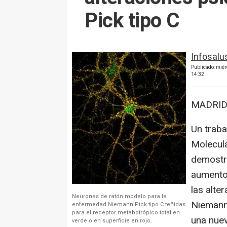
Pick tipo C
Infosalu
Publicado: mié
14:32
MADRID 
Un traba
Molecul
demostra
aumento 
las alte
Neuronas de ratón modelo para la
Niemann-
enfermedad Niemann Pick tipo C teñidas
para el receptor metabotrópico total en
una nuev
verde o en superficie en rojo.