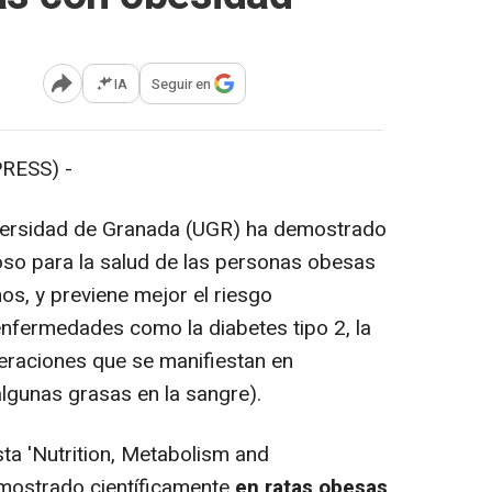
IA
Seguir en
Abrir opciones para compartir
RESS) -
versidad de Granada (UGR) ha demostrado
ioso para la salud de las personas obesas
s, y previene mejor el riesgo
nfermedades como la diabetes tipo 2, la
teraciones que se manifiestan en
lgunas grasas en la sangre).
sta 'Nutrition, Metabolism and
emostrado científicamente
en ratas obesas