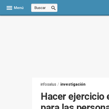
Menú
infosalus
/
investigación
Hacer ejercicio
para las person