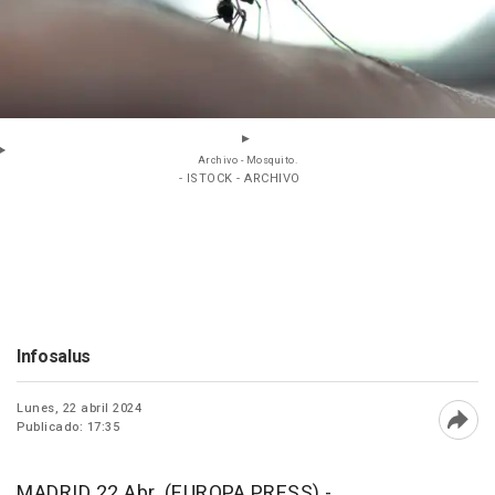
Archivo - Mosquito.
- ISTOCK - ARCHIVO
Infosalus
Lunes, 22 abril 2024
Publicado: 17:35
Abri
MADRID 22 Abr. (EUROPA PRESS) -